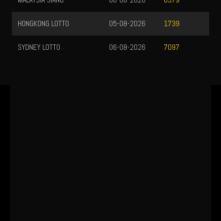
6379
HONGKONG LOTTO
05-08-2026
1739
SYDNEY LOTTO
06-08-2026
7097