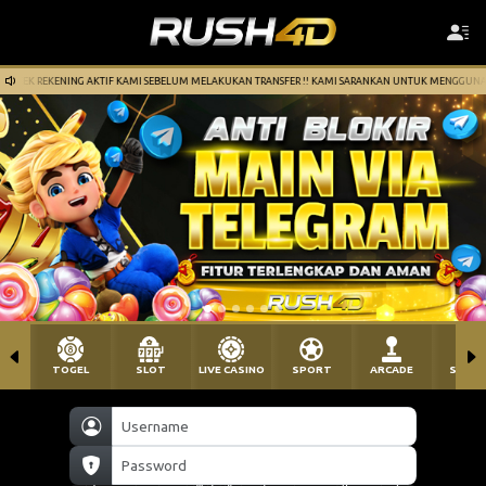
K REKENING AKTIF KAMI SEBELUM MELAKUKAN TRANSFER !! KAMI SARANKAN UNTUK MENGGUNAKAN QRI
TOGEL
SLOT
LIVE CASINO
SPORT
ARCADE
SABU