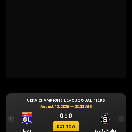
UEFA CHAMPIONS LEAGUE QUALIFIERS
August 12, 2026 — 02:00 WIB
0 : 0
Previous
Next
BET NOW
Lyon
Sparta Praha
S