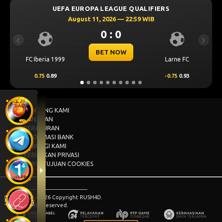
UEFA EUROPA LEAGUE QUALIFIERS
August 11, 2026 — 22:59 WIB
0 : 0
Previous
Next
BET NOW
FC Iberia 1999
Larne FC
0.75
0.89
-0.75
0.93
TENTANG KAMI
BANTUAN
PERATURAN
INFORMASI BANK
HUBUNGI KAMI
KEBIJAKAN PRIVASI
PERSETUJUAN COOKIES
------------------------------------------------
© 2015 - 2026 Copyright RUSH4D.
All Rights Reserved.